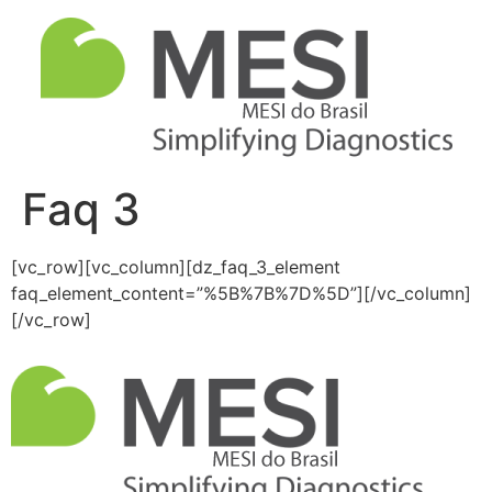
Faq 3
[vc_row][vc_column][dz_faq_3_element
faq_element_content=”%5B%7B%7D%5D”][/vc_column]
[/vc_row]